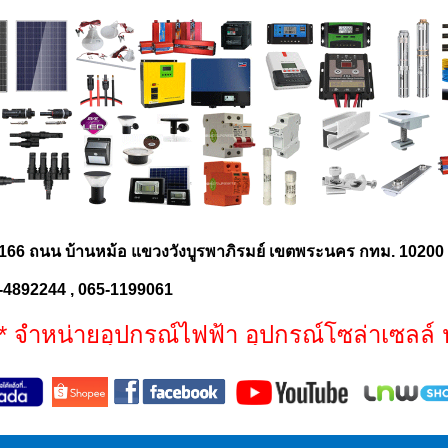
166 ถนน บ้านหม้อ แขวงวังบูรพาภิรมย์ เขตพระนคร กทม. 1020
-4892244 , 065-1199061
หน่ายอุปกรณ์ไฟฟ้า อุปกรณ์โซล่าเซลล์ ประ