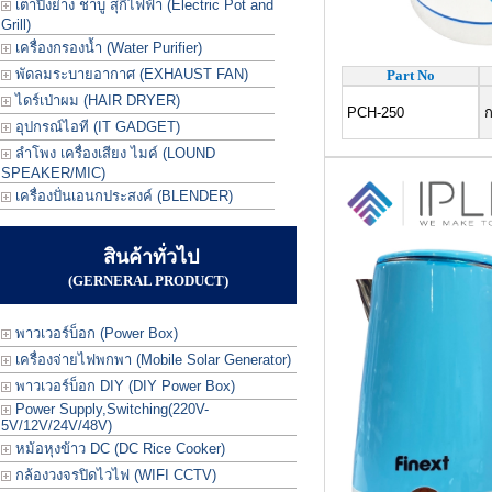
เตาปิ้งย่าง ชาบู สุกี้ไฟฟ้า (Electric Pot and
Grill)
เครื่องกรองน้ำ (Water Purifier)
พัดลมระบายอากาศ (EXHAUST FAN)
Part No
ไดร์เป่าผม (HAIR DRYER)
PCH-250
ก
อุปกรณ์ไอที (IT GADGET)
ลำโพง เครื่องเสียง ไมค์ (LOUND
SPEAKER/MIC)
เครื่องปั่นเอนกประสงค์ (BLENDER)
สินค้าทั่วไป
(GERNERAL PRODUCT)
พาวเวอร์บ็อก (Power Box)
เครื่องจ่ายไฟพกพา (Mobile Solar Generator)
พาวเวอร์บ็อก DIY (DIY Power Box)
Power Supply,Switching(220V-
5V/12V/24V/48V)
หม้อหุงข้าว DC (DC Rice Cooker)
กล้องวงจรปิดไวไฟ (WIFI CCTV)