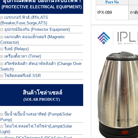
อุปกรณ์ตัดต่อ ป้องกันระบบไฟฟ้า
Part No
(PROTECTIVE ELECTRICAL EQUIPMENT)
IPX-089
กาต้
เบรกเกอร์,ฟิวส์,เสิร์จ,ATS
(Breaker,Fuse,Surge,ATS)
อุปกรณ์ป้องกัน (Protector Equipment)
แมกเนติก คอนแท็กเตอร์ (Magnetic
Contactor)
รีเลย์ (Relays)
เครื่องตั้งเวลา (Timer)
สวิทช์หลังเต้า คัทเอาท์หลังเต้า (Change Over
Switch)
โซลิดสเตตรีเลย์ SSR
สินค้าโซล่าเซลล์
(SOLAR PRODUCT)
ปั๊มน้ำ&ปั๊มน้ำแสงอาทิตย์ (Pump&Solar
Pump)
โคมไฟ,หลอดไฟ,ไฟโซล่า(Lamp&Solar
Light)