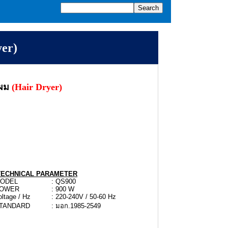
yer)
าผม
(Hair Dryer)
TECHNICAL PARAMETER
ODEL
: QS900
OWER
: 900 W
ltage / Hz
: 220-240V / 50-60 Hz
TANDARD
: มอก.1985-2549