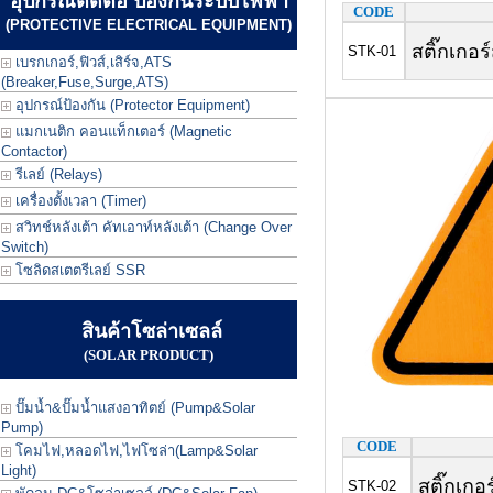
อุปกรณ์ตัดต่อ ป้องกันระบบไฟฟ้า
CODE
(PROTECTIVE ELECTRICAL EQUIPMENT)
สติ๊กเกอร
STK-01
เบรกเกอร์,ฟิวส์,เสิร์จ,ATS
(Breaker,Fuse,Surge,ATS)
อุปกรณ์ป้องกัน (Protector Equipment)
แมกเนติก คอนแท็กเตอร์ (Magnetic
Contactor)
รีเลย์ (Relays)
เครื่องตั้งเวลา (Timer)
สวิทช์หลังเต้า คัทเอาท์หลังเต้า (Change Over
Switch)
โซลิดสเตตรีเลย์ SSR
สินค้าโซล่าเซลล์
(SOLAR PRODUCT)
ปั๊มน้ำ&ปั๊มน้ำแสงอาทิตย์ (Pump&Solar
Pump)
CODE
โคมไฟ,หลอดไฟ,ไฟโซล่า(Lamp&Solar
Light)
สติ๊กเกอร
STK-02