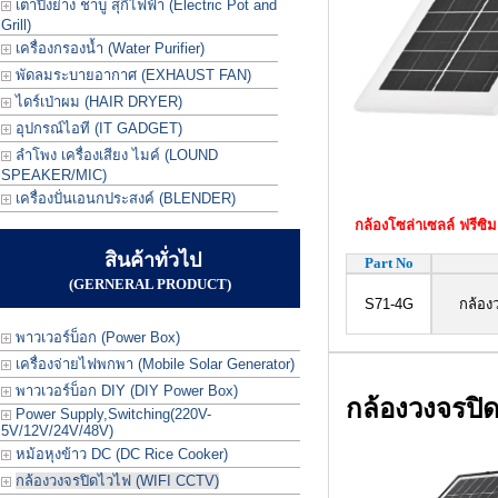
เตาปิ้งย่าง ชาบู สุกี้ไฟฟ้า (Electric Pot and
Grill)
เครื่องกรองน้ำ (Water Purifier)
พัดลมระบายอากาศ (EXHAUST FAN)
ไดร์เป่าผม (HAIR DRYER)
อุปกรณ์ไอที (IT GADGET)
ลำโพง เครื่องเสียง ไมค์ (LOUND
SPEAKER/MIC)
เครื่องปั่นเอนกประสงค์ (BLENDER)
กล้องโซล่าเซลล์ ฟรีซิม
สินค้าทั่วไป
Part No
(GERNERAL PRODUCT)
S71-4G
กล้องวงจร
พาวเวอร์บ็อก (Power Box)
เครื่องจ่ายไฟพกพา (Mobile Solar Generator)
พาวเวอร์บ็อก DIY (DIY Power Box)
กล้องวงจรปิ
Power Supply,Switching(220V-
5V/12V/24V/48V)
หม้อหุงข้าว DC (DC Rice Cooker)
กล้องวงจรปิดไวไฟ (WIFI CCTV)