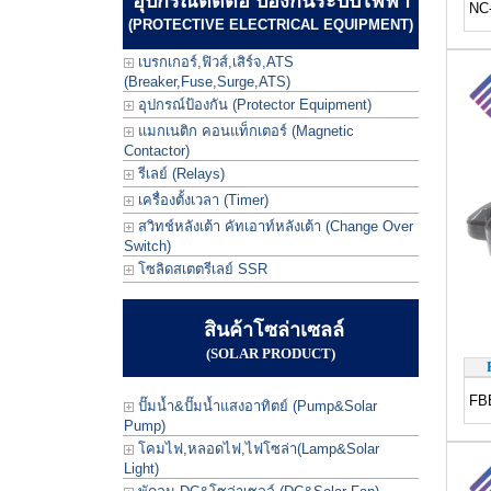
อุปกรณ์ตัดต่อ ป้องกันระบบไฟฟ้า
NC-
(PROTECTIVE ELECTRICAL EQUIPMENT)
เบรกเกอร์,ฟิวส์,เสิร์จ,ATS
(Breaker,Fuse,Surge,ATS)
อุปกรณ์ป้องกัน (Protector Equipment)
แมกเนติก คอนแท็กเตอร์ (Magnetic
Contactor)
รีเลย์ (Relays)
เครื่องตั้งเวลา (Timer)
สวิทช์หลังเต้า คัทเอาท์หลังเต้า (Change Over
Switch)
โซลิดสเตตรีเลย์ SSR
สินค้าโซล่าเซลล์
(SOLAR PRODUCT)
FB
ปั๊มน้ำ&ปั๊มน้ำแสงอาทิตย์ (Pump&Solar
Pump)
โคมไฟ,หลอดไฟ,ไฟโซล่า(Lamp&Solar
Light)