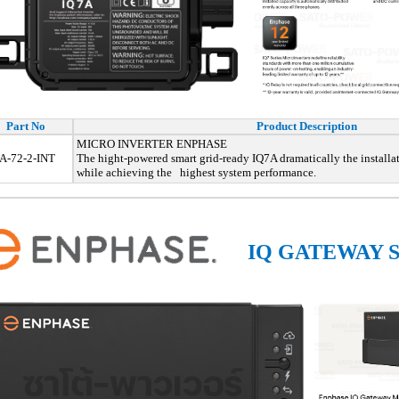
Part No
Product Description
MICRO INVERTER ENPHASE
A-72-2-INT
The hight-powered smart grid-ready IQ7A dramatically the installa
while achieving the highest system performance.
IQ GATEWAY S