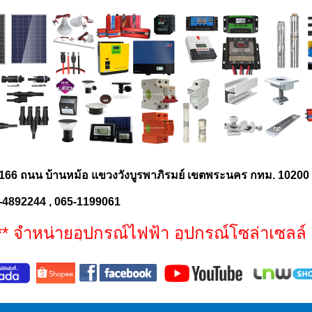
166 ถนน บ้านหม้อ แขวงวังบูรพาภิรมย์ เขตพระนคร กทม. 1020
-4892244 , 065-1199061
หน่ายอุปกรณ์ไฟฟ้า อุปกรณ์โซล่าเซลล์ ประ