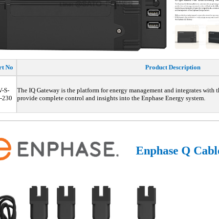
rt No
Product Description
-S-
The IQ Gateway is the platform for energy management and integrates
with 
-230
provide complete control
and insights into the Enphase
Energy system.
Enphase Q Cabl