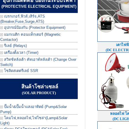
อุปกรณ์ตัดต่อ ป้องกันระบบไฟฟ้า
(PROTECTIVE ELECTRICAL EQUIPMENT)
เบรกเกอร์,ฟิวส์,เสิร์จ,ATS
(Breaker,Fuse,Surge,ATS)
อุปกรณ์ป้องกัน (Protector Equipment)
แมกเนติก คอนแท็กเตอร์ (Magnetic
Contactor)
เตาไฟฟ
รีเลย์ (Relays)
(DC ELECTR
เครื่องตั้งเวลา (Timer)
สวิทช์หลังเต้า คัทเอาท์หลังเต้า (Change Over
Switch)
โซลิดสเตตรีเลย์ SSR
สินค้าโซล่าเซลล์
(SOLAR PRODUCT)
ปั๊มน้ำ&ปั๊มน้ำแสงอาทิตย์ (Pump&Solar
Pump)
หลอดไฟ โ
โคมไฟ,หลอดไฟ,ไฟโซล่า(Lamp&Solar
(DC LIG
Light)