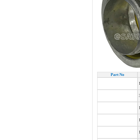
Part No
1
3
1
1