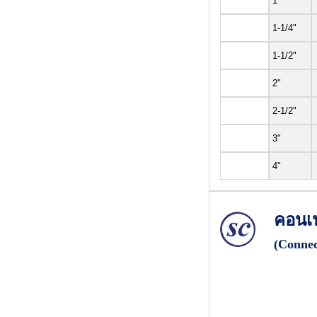
1"
1-1/4"
1-1/2"
2"
2-1/2"
3"
4"
คอนเน
(Connec