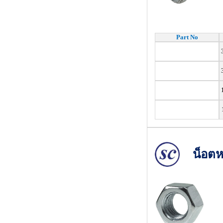
Part No
3
1
น็อตห