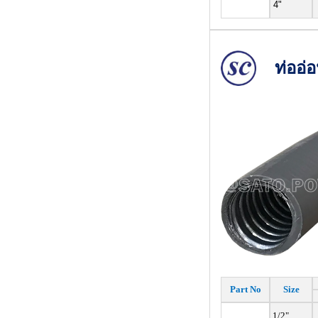
4"
ท่ออ่
Part No
Size
1/2"