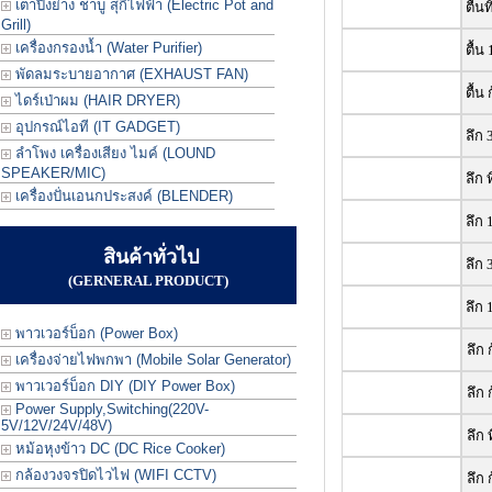
เตาปิ้งย่าง ชาบู สุกี้ไฟฟ้า (Electric Pot and
ตื้นท
Grill)
เครื่องกรองน้ำ (Water Purifier)
ตื้น 
พัดลมระบายอากาศ (EXHAUST FAN)
ตื้น 
ไดร์เป่าผม (HAIR DRYER)
อุปกรณ์ไอที (IT GADGET)
ลึก 
ลำโพง เครื่องเสียง ไมค์ (LOUND
SPEAKER/MIC)
ลึก 
เครื่องปั่นเอนกประสงค์ (BLENDER)
ลึก 1
สินค้าทั่วไป
ลึก 
(GERNERAL PRODUCT)
ลึก 
พาวเวอร์บ็อก (Power Box)
ลึก 
เครื่องจ่ายไฟพกพา (Mobile Solar Generator)
พาวเวอร์บ็อก DIY (DIY Power Box)
ลึก 
Power Supply,Switching(220V-
5V/12V/24V/48V)
ลึก 
หม้อหุงข้าว DC (DC Rice Cooker)
กล้องวงจรปิดไวไฟ (WIFI CCTV)
ลึก 