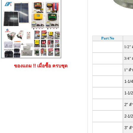
Part No
1/2"
3/4"
ของแถม !! เมื่อซื้อ ครบชุด
1"
สำ
1-1/4
1-1/2
2" ส
2-1/2
3" ส