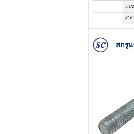
3-1/2
4" ส
สกรูแ