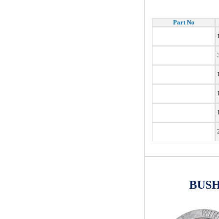
Part No
1
3
1
1
BUSHI