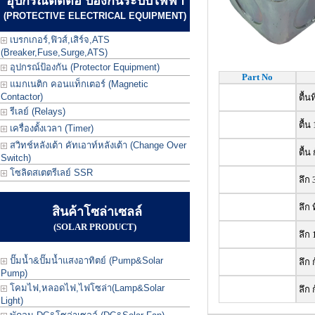
อุปกรณ์ตัดต่อ ป้องกันระบบไฟฟ้า
(PROTECTIVE ELECTRICAL EQUIPMENT)
เบรกเกอร์,ฟิวส์,เสิร์จ,ATS
(Breaker,Fuse,Surge,ATS)
อุปกรณ์ป้องกัน (Protector Equipment)
Part No
แมกเนติก คอนแท็กเตอร์ (Magnetic
Contactor)
ตื้น
รีเลย์ (Relays)
ตื้น 
เครื่องตั้งเวลา (Timer)
สวิทช์หลังเต้า คัทเอาท์หลังเต้า (Change Over
ตื้น
Switch)
โซลิดสเตตรีเลย์ SSR
ลึก 
ลึก 
สินค้าโซล่าเซลล์
(SOLAR PRODUCT)
ลึก 
ปั๊มน้ำ&ปั๊มน้ำแสงอาทิตย์ (Pump&Solar
ลึก 
Pump)
โคมไฟ,หลอดไฟ,ไฟโซล่า(Lamp&Solar
ลึก 
Light)