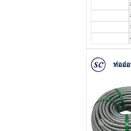
2
ท่ออ่