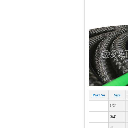
Part No
Size
1/2"
3/4"