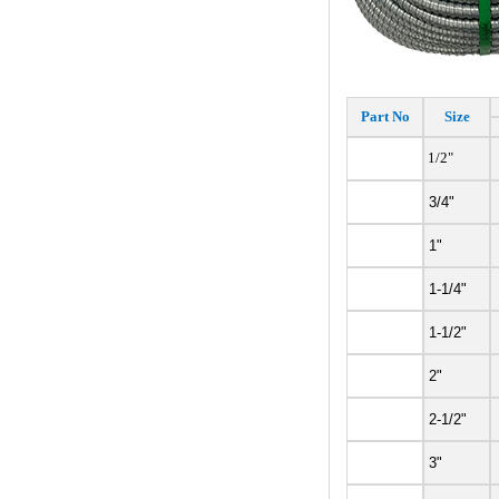
Part No
Size
1/2"
3/4"
1"
1-1/4"
1-1/2"
2"
2-1/2"
3"