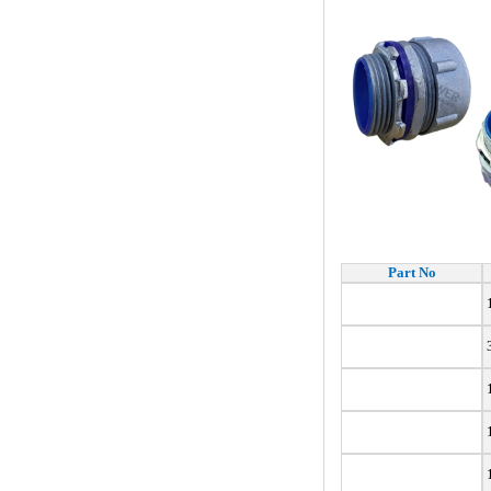
Part No
1
3
1
1