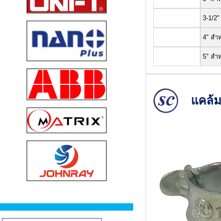
3-1/2"
4" สำห
5" สำห
แคล้ม