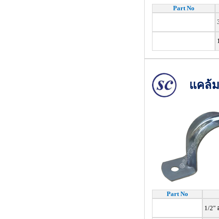
Part No
3
1
แคล้ม
Part No
1/2"