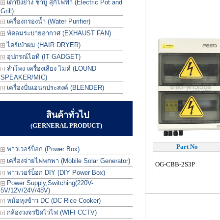
เตาปิ้งย่าง ชาบู สุกี้ไฟฟ้า (Electric Pot and
Grill)
เครื่องกรองน้ำ (Water Purifier)
พัดลมระบายอากาศ (EXHAUST FAN)
ไดร์เป่าผม (HAIR DRYER)
อุปกรณ์ไอที (IT GADGET)
ลำโพง เครื่องเสียง ไมค์ (LOUND
SPEAKER/MIC)
เครื่องปั่นเอนกประสงค์ (BLENDER)
สินค้าทั่วไป
(GERNERAL PRODUCT)
Part No
พาวเวอร์บ็อก (Power Box)
เครื่องจ่ายไฟพกพา (Mobile Solar Generator)
OG-CBB-2S3P
พาวเวอร์บ็อก DIY (DIY Power Box)
Power Supply,Switching(220V-
5V/12V/24V/48V)
หม้อหุงข้าว DC (DC Rice Cooker)
กล้องวงจรปิดไวไฟ (WIFI CCTV)