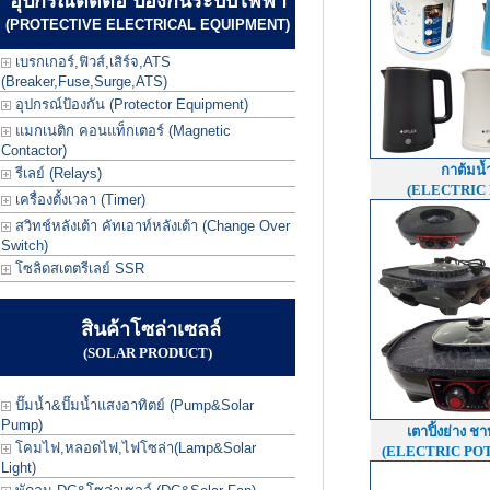
อุปกรณ์ตัดต่อ ป้องกันระบบไฟฟ้า
(PROTECTIVE ELECTRICAL EQUIPMENT)
เบรกเกอร์,ฟิวส์,เสิร์จ,ATS
(Breaker,Fuse,Surge,ATS)
อุปกรณ์ป้องกัน (Protector Equipment)
แมกเนติก คอนแท็กเตอร์ (Magnetic
Contactor)
กาต้มน้
รีเลย์ (Relays)
(ELECTRIC
เครื่องตั้งเวลา (Timer)
สวิทช์หลังเต้า คัทเอาท์หลังเต้า (Change Over
Switch)
โซลิดสเตตรีเลย์ SSR
สินค้าโซล่าเซลล์
(SOLAR PRODUCT)
ปั๊มน้ำ&ปั๊มน้ำแสงอาทิตย์ (Pump&Solar
Pump)
เตาปิ้งย่าง ชาบ
โคมไฟ,หลอดไฟ,ไฟโซล่า(Lamp&Solar
(ELECTRIC POT
Light)