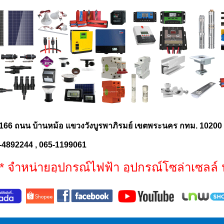
166 ถนน บ้านหม้อ แขวงวังบูรพาภิรมย์ เขตพระนคร กทม. 1020
-4892244 , 065-1199061
หน่ายอุปกรณ์ไฟฟ้า อุปกรณ์โซล่าเซลล์ ประ